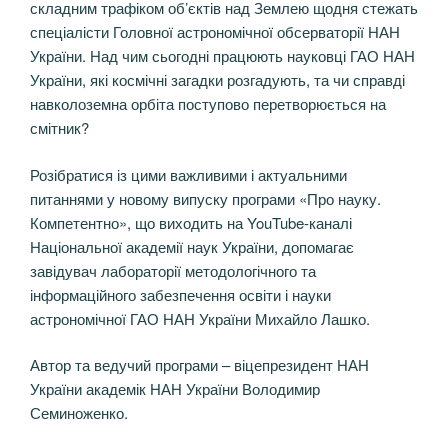
складним трафіком об’єктів над Землею щодня стежать
спеціалісти Головної астрономічної обсерваторії НАН
України. Над чим сьогодні працюють науковці ГАО НАН
України, які космічні загадки розгадують, та чи справді
навколоземна орбіта поступово перетворюється на
смітник?
Розібратися із цими важливими і актуальними
питаннями у новому випуску програми «Про науку.
Компетентно», що виходить на YouTube-каналі
Національної академії наук України, допомагає
завідувач лабораторії методологічного та
інформаційного забезпечення освіти і науки
астрономічної ГАО НАН України Михайло Лашко.
Автор та ведучий програми – віцепрезидент НАН
України академік НАН України Володимир
Семиноженко.