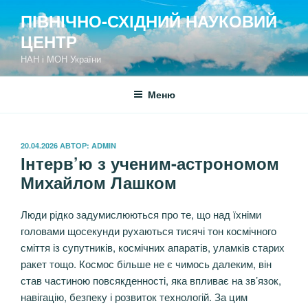
Перейти
ПІВНІЧНО-СХІДНИЙ НАУКОВИЙ
к
ЦЕНТР
содержимому
НАН і МОН України
Меню
ОПУБЛИКОВАНО
20.04.2026
АВТОР:
ADMIN
Інтерв’ю з ученим-астрономом
Михайлом Лашком
Люди рідко задумислюються про те, що над їхніми
головами щосекунди рухаються тисячі тон космічного
сміття із супутників, космічних апаратів, уламків старих
ракет тощо. Космос більше не є чимось далеким, він
став частиною повсякденності, яка впливає на зв’язок,
навігацію, безпеку і розвиток технологій. За цим