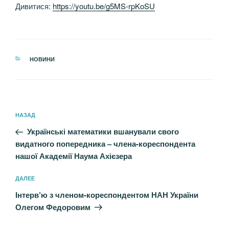
Дивитися:
https://youtu.be/g5MS-rpKoSU
РУБРИКИ
НОВИНИ
Навигация
Предыдущая
НАЗАД
по
запись:
записям
Українські математики вшанували свого
видатного попередника – члена-кореспондента
нашої Академії Наума Ахієзера
Следующая
ДАЛЕЕ
запись
Інтерв’ю з членом-кореспондентом НАН України
Олегом Федоровим