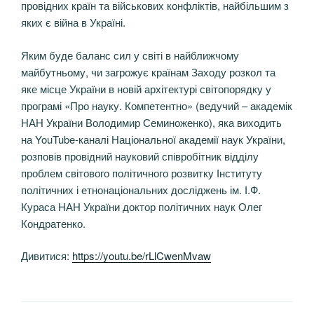
провідних країн та військових конфліктів, найбільшим з
яких є війна в Україні.
Яким буде баланс сил у світі в найближчому
майбутньому, чи загрожує країнам Заходу розкол та
яке місце України в новій архітектурі світопорядку у
програмі «Про науку. Компетентно» (ведучий – академік
НАН України Володимир Семиноженко), яка виходить
на YouTube-каналі Національної академії наук України,
розповів провідний науковий співробітник відділу
проблем світового політичного розвитку Інституту
політичних і етнонаціональних досліджень ім. І.Ф.
Кураса НАН України доктор політичних наук Олег
Кондратенко.
Дивитися:
https://youtu.be/rLlCwenMvaw