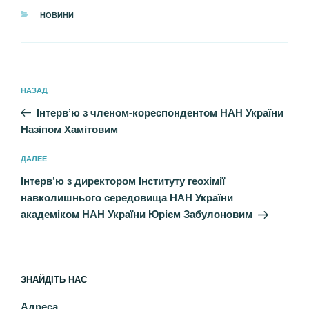
РУБРИКИ
НОВИНИ
Навигация
Предыдущая
НАЗАД
по
запись:
записям
Інтерв’ю з членом-кореспондентом НАН України
Назіпом Хамітовим
Следующая
ДАЛЕЕ
запись
Інтерв’ю з директором Інституту геохімії
навколишнього середовища НАН України
академіком НАН України Юрієм Забулоновим
ЗНАЙДІТЬ НАС
Адреса