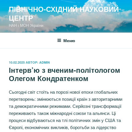
Перейти
ПІВНІЧНО-СХІДНИЙ НАУКОВИЙ
к
ЦЕНТР
содержимому
НАН і МОН України
Меню
ОПУБЛИКОВАНО
10.02.2025
АВТОР:
ADMIN
Інтерв’ю з вченим-політологом
Олегом Кондратенком
Сьогодні світ стоїть на порозі нової епохи глобальних
перетворень: змінюються позиції країн з авторитарними
та демократичними режимами. Серйозні трансформації
переживають також міжнародні союзи та альянси. Ці
процеси відбуваються на тлі політичних змін у США та
Європі, економічних викликів, боротьби за лідерство